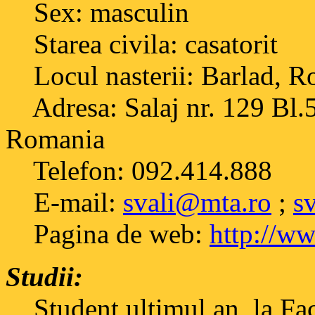
Sex: masculin
Starea civila: casatorit
Locul nasterii: Barlad, R
Adresa: Salaj nr. 129 Bl.5
Romania
Telefon: 092.414.888
E-mail:
svali@mta.ro
;
s
Pagina de web:
http://ww
Studii:
Student ultimul an, la Facu